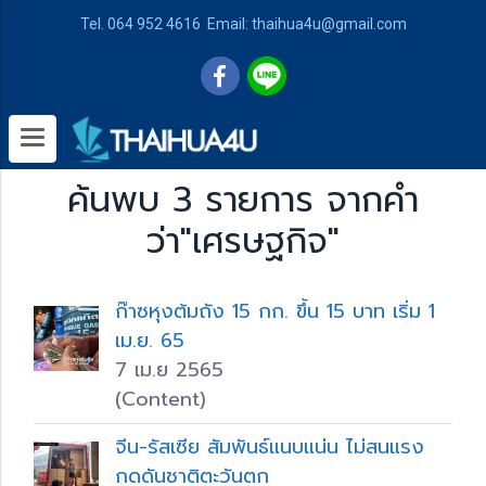
Tel. 064 952 4616 Email: thaihua4u@gmail.com
ค้นพบ 3 รายการ จากคำ
ว่า"เศรษฐกิจ"
ก๊าซหุงต้มถัง 15 กก. ขึ้น 15 บาท เริ่ม 1
เม.ย. 65
7 เม.ย 2565
(Content)
จีน-รัสเซีย สัมพันธ์แนบแน่น ไม่สนแรง
กดดันชาติตะวันตก